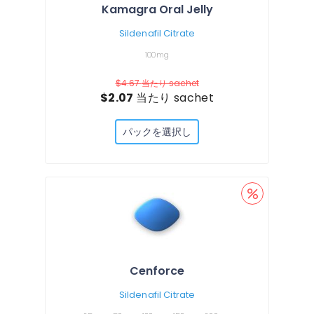
Kamagra Oral Jelly
Sildenafil Citrate
100mg
$4.67
当たり sachet
$2.07
当たり sachet
パックを選択し
Cenforce
Sildenafil Citrate