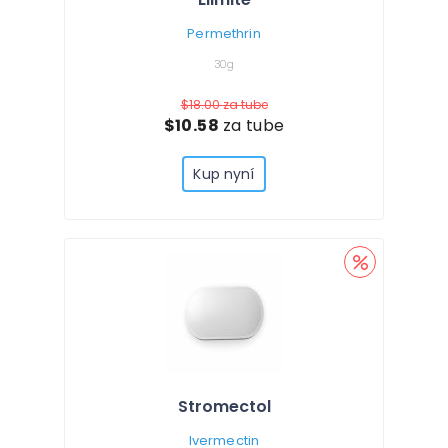
Permethrin
30g
$18.00
za tube
$10.58
za tube
Kup nyní
Stromectol
Ivermectin