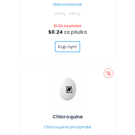
Metronidazole
200mg
400mg
$1.00
za pilulka
$0.24
za pilulka
Kup nyní
Chloroquine
Chloroquine phosphate