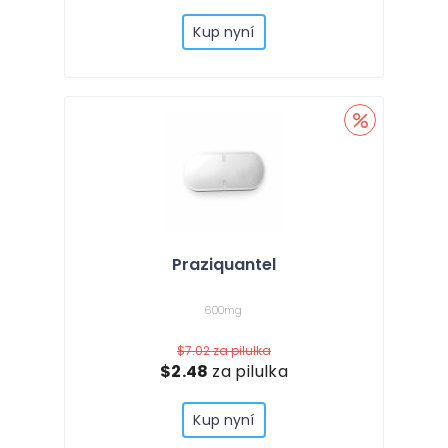
Kup nyní
Praziquantel
600mg
$7.02
za pilulka
$2.48
za pilulka
Kup nyní