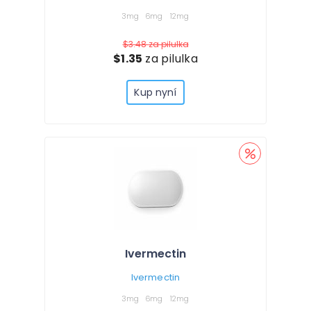
3mg
6mg
12mg
$3.48
za pilulka
$1.35
za pilulka
Kup nyní
Ivermectin
Ivermectin
3mg
6mg
12mg