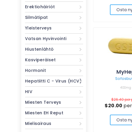
Erektiohäiriöt
Osta n
Silmätipat
Yleisterveys
Vatsan Hyvinvointi
Hiustenlähtö
Kasviperäiset
Hormonit
MyHe
Sofosbuv
Hepatiitti C - Virus (HCV)
400mg
HIV
$26.40
per p
Miesten Terveys
$20.00
per 
Miesten EH Reput
Osta n
Mielisairaus