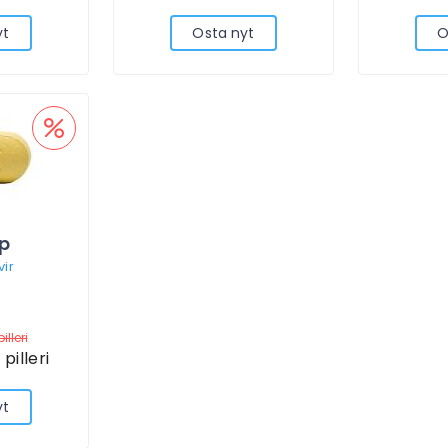
yt
Osta nyt
O
p
ir
illeri
pilleri
yt