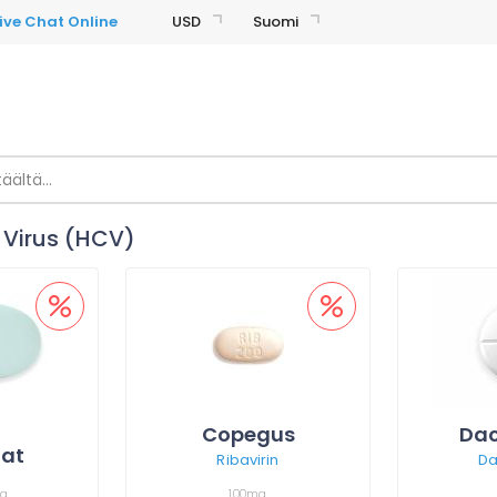
USD
Suomi
- Virus (HCV)
Copegus
Dac
nat
Ribavirin
Da
mg
100mg