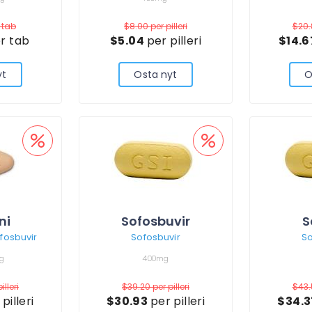
 tab
$8.00
per pilleri
$20
r tab
$5.04
per pilleri
$14.
yt
Osta nyt
O
ni
Sofosbuvir
S
ofosbuvir
Sofosbuvir
So
g
400mg
illeri
$39.20
per pilleri
$43
pilleri
$30.93
per pilleri
$34.