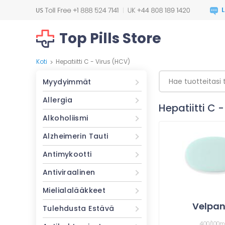
Top Pills Store
Koti
Hepatiitti C - Virus (HCV)
>
Myydyimmät
Allergia
Hepatiitti C 
Alkoholiismi
Alzheimerin Tauti
Antimykootti
Antiviraalinen
Mielialalääkkeet
Velpa
Tulehdusta Estävä
400/100