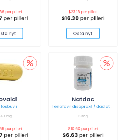
.86
per pilleri
$23.18
per pilleri
67
per pilleri
$16.30
per pilleri
sta nyt
Osta nyt
ovaldi
Natdac
fosbuvir
Tenofovir disoproxil / daclatasvir / sofosbuvir
400mg
60mg
.55
per pilleri
$10.60
per pilleri
37
per pilleri
$6.63
per pilleri