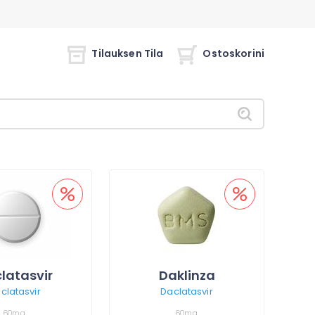
Tilauksen Tila
Ostoskorini
latasvir
Daklinza
clatasvir
Daclatasvir
60mg
60mg