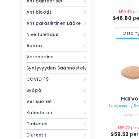
Antibakteeriset
Antibiootit
$59.40
per
$46.80
pe
Antiparasiittinen Lääke
Osta n
Niveltulehdus
Astma
Verenpaine
Syntyvyyden Säännöstely
COVID-19
Syöpä
Harvo
Verisuonet
Ledipasvir / S
Kolesteroli
90/400m
Diabetes
$85.72
per p
$59.52
per 
Diureetit