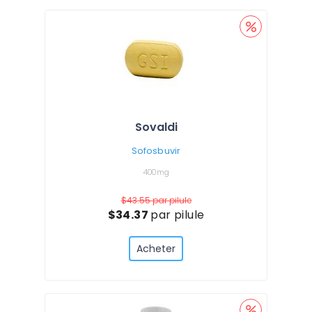
Sovaldi
Sofosbuvir
400mg
$43.55
par pilule
$34.37
par pilule
Acheter