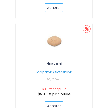
Acheter
Harvoni
Ledipasvir / Sofosbuvir
90/400mg
$85.72
par pilule
$59.52
par pilule
Acheter