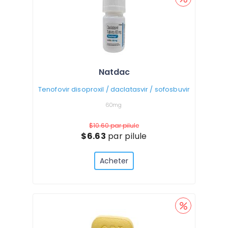
Natdac
Tenofovir disoproxil / daclatasvir / sofosbuvir
60mg
$10.60
par pilule
$6.63
par pilule
Acheter