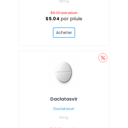
100mg
$8.00
par pilule
$5.04
par pilule
Acheter
Daclatasvir
Daclatasvir
60mg