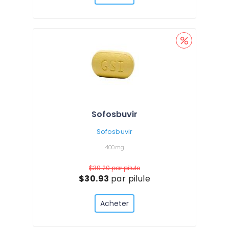
Sofosbuvir
Sofosbuvir
400mg
$39.20
par pilule
$30.93
par pilule
Acheter