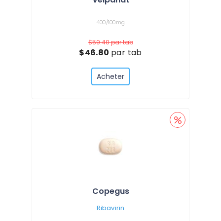
400/100mg
$59.40
par tab
$46.80
par tab
Acheter
Copegus
Ribavirin