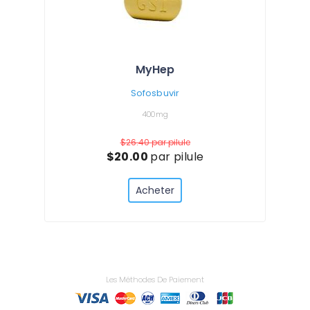
MyHep
Sofosbuvir
400mg
$26.40
par pilule
$20.00
par pilule
Acheter
Les Méthodes De Paiement