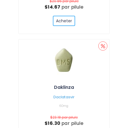
$20.86
par pilule
$14.67
par pilule
Acheter
Daklinza
Daclatasvir
60mg
$23.18
par pilule
$16.30
par pilule