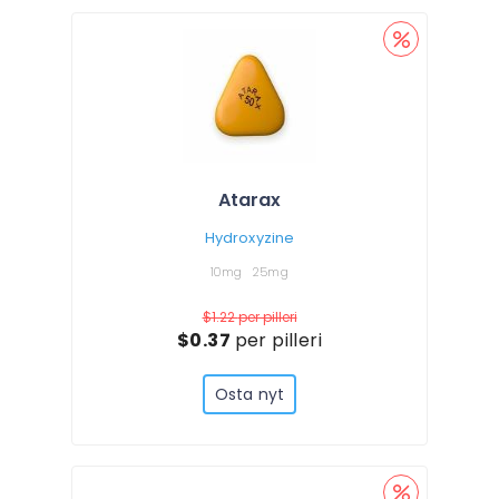
Atarax
Hydroxyzine
10mg
25mg
$1.22
per pilleri
$0.37
per pilleri
Osta nyt