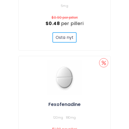
5mg
$0.90
per pilleri
$0.48
per pilleri
Osta nyt
Fexofenadine
120mg
180mg