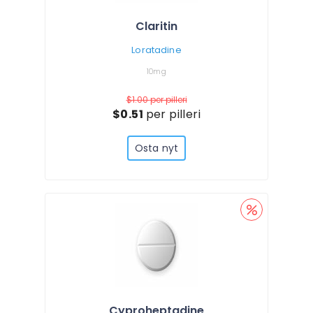
Claritin
Loratadine
10mg
$1.00
per pilleri
$0.51
per pilleri
Osta nyt
Cyproheptadine