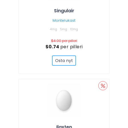
Singulair
Montelukast
4mg
5mg
10mg
$4.00
per pilleri
$0.74
per pilleri
Osta nyt
Ilaxten