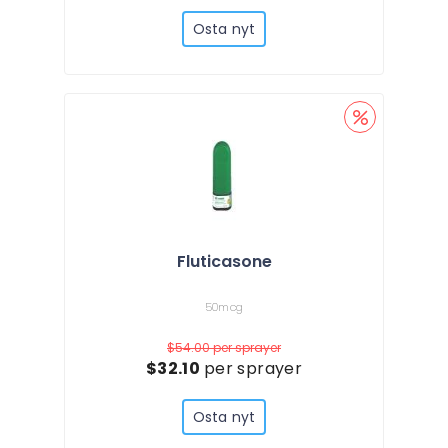
Osta nyt
Fluticasone
50mcg
$54.00
per sprayer
$32.10
per sprayer
Osta nyt