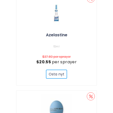
Azelastine
10ml
$37.80
per sprayer
$20.55
per sprayer
Osta nyt