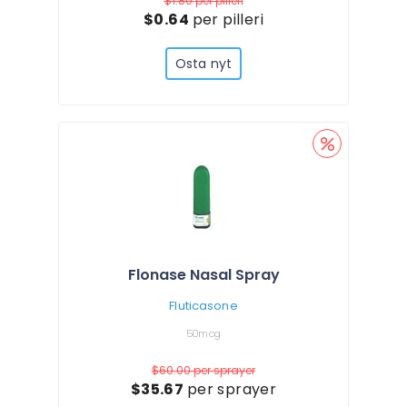
$1.80
per pilleri
$0.64
per pilleri
Osta nyt
Flonase Nasal Spray
Fluticasone
50mcg
$60.00
per sprayer
$35.67
per sprayer