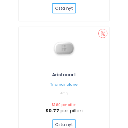
Osta nyt
Aristocort
Triamcinolone
4mg
$1.80
per pilleri
$0.77
per pilleri
Osta nyt