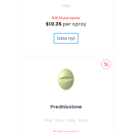
0.05%
$16.19
per spray
$10.35
per spray
Osta nyt
Prednisolone
5mg
10mg
20mg
40mg