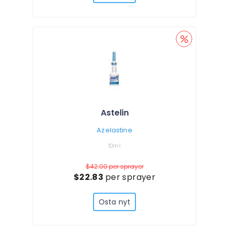
Astelin
Azelastine
10ml
$42.00
per sprayer
$22.83
per sprayer
Osta nyt