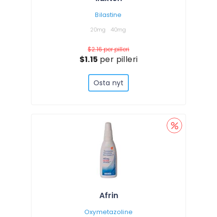
Bilastine
20mg
40mg
$2.16
per pilleri
$1.15
per pilleri
Osta nyt
Afrin
Oxymetazoline