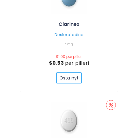
Clarinex
Desloratadine
5mg
$1.00
per pilleri
$0.53
per pilleri
Osta nyt